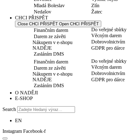
Mladá Boleslav
Zlín
Nedašov
Žatec
CHCI PŘISPĚT
Close CHCI PŘISPĚT
Open CHCI PŘISPĚT
Do veřejné sbírky
Finančním darem
Věcným darem
Darem ze závěti
Dobrovolnictvím
Nákupem v e-shopu
NADĚJE
GDPR pro dárce
Zasláním DMS
Do veřejné sbírky
Finančním darem
Věcným darem
Darem ze závěti
Dobrovolnictvím
Nákupem v e-shopu
NADĚJE
GDPR pro dárce
Zasláním DMS
O NADĚJI
E-SHOP
Search
EN
Instagram
Facebook-f