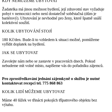
KDY NEMŮŽEME UBYTOVAT
Žadatelka má jinou možnost bydlení, její zdravotní stav vyžaduje
pobyt v nemocnici nebo není dostatečně soběstačná (dům je
bariérový). Ubytování je nevhodné pro ženy, které špatně snáší
kolektivní soužití.
KOLIK UBYTOVÁNÍ STOJÍ
180 Kč/den. Bude-li to vzhledem k situaci možné, pomůžeme
vyřídit doplatek na bydlení.
JAK SE UBYTOVAT
Zavolejte nám nebo se zastavte v pracovních dnech. Pokud
nebudeme mít volné místo, napíšeme vás do pořadníku zájemců.
Pro zprostředkování jednání zájemkyně o službu je nutné
kontaktovat recepci tel. 775 868 863
KOLIK LIDÍ MŮŽEME UBYTOVAT
Máme 40 lůžek ve třinácti pokojích třípatrového objektu bez
výtahu.