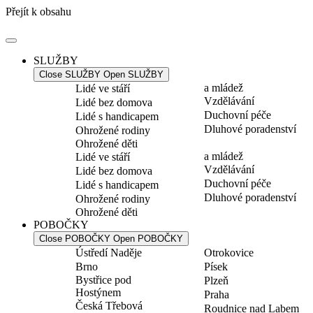
Přejít k obsahu
SLUŽBY
Close SLUŽBY
Open SLUŽBY
a mládež
Lidé ve stáří
Vzdělávání
Lidé bez domova
Duchovní péče
Lidé s handicapem
Dluhové poradenství
Ohrožené rodiny
Ohrožené děti
a mládež
Lidé ve stáří
Vzdělávání
Lidé bez domova
Duchovní péče
Lidé s handicapem
Dluhové poradenství
Ohrožené rodiny
Ohrožené děti
POBOČKY
Close POBOČKY
Open POBOČKY
Ústředí Naděje
Otrokovice
Brno
Písek
Bystřice pod
Plzeň
Hostýnem
Praha
Česká Třebová
Roudnice nad Labem