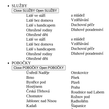
SLUŽBY
Close SLUŽBY
Open SLUŽBY
a mládež
Lidé ve stáří
Vzdělávání
Lidé bez domova
Duchovní péče
Lidé s handicapem
Dluhové poradenství
Ohrožené rodiny
Ohrožené děti
a mládež
Lidé ve stáří
Vzdělávání
Lidé bez domova
Duchovní péče
Lidé s handicapem
Dluhové poradenství
Ohrožené rodiny
Ohrožené děti
POBOČKY
Close POBOČKY
Open POBOČKY
Ústředí Naděje
Otrokovice
Brno
Písek
Bystřice pod
Plzeň
Hostýnem
Praha
Česká Třebová
Roudnice nad Labem
Chomutov
Rožnov pod
Jablonec nad Nisou
Radhoštěm
Kadaň
Šlapanice