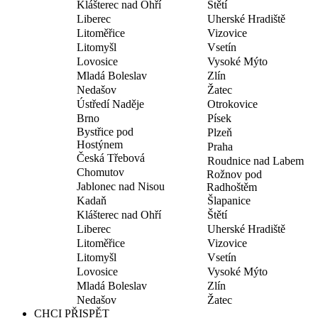
Klášterec nad Ohří
Štětí
Liberec
Uherské Hradiště
Litoměřice
Vizovice
Litomyšl
Vsetín
Lovosice
Vysoké Mýto
Mladá Boleslav
Zlín
Nedašov
Žatec
Ústředí Naděje
Otrokovice
Brno
Písek
Bystřice pod
Plzeň
Hostýnem
Praha
Česká Třebová
Roudnice nad Labem
Chomutov
Rožnov pod
Jablonec nad Nisou
Radhoštěm
Kadaň
Šlapanice
Klášterec nad Ohří
Štětí
Liberec
Uherské Hradiště
Litoměřice
Vizovice
Litomyšl
Vsetín
Lovosice
Vysoké Mýto
Mladá Boleslav
Zlín
Nedašov
Žatec
CHCI PŘISPĚT