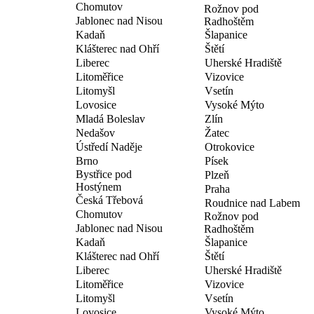
Chomutov
Rožnov pod
Jablonec nad Nisou
Radhoštěm
Kadaň
Šlapanice
Klášterec nad Ohří
Štětí
Liberec
Uherské Hradiště
Litoměřice
Vizovice
Litomyšl
Vsetín
Lovosice
Vysoké Mýto
Mladá Boleslav
Zlín
Nedašov
Žatec
Ústředí Naděje
Otrokovice
Brno
Písek
Bystřice pod
Plzeň
Hostýnem
Praha
Česká Třebová
Roudnice nad Labem
Chomutov
Rožnov pod
Jablonec nad Nisou
Radhoštěm
Kadaň
Šlapanice
Klášterec nad Ohří
Štětí
Liberec
Uherské Hradiště
Litoměřice
Vizovice
Litomyšl
Vsetín
Lovosice
Vysoké Mýto