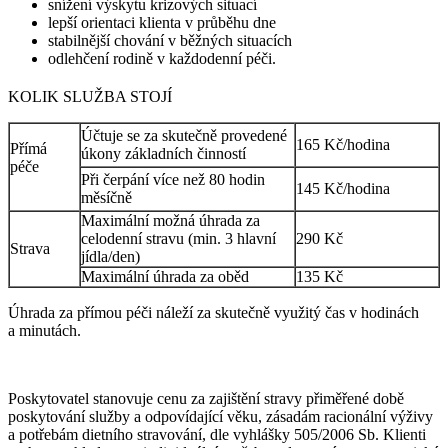
snížení výskytu krizových situací
lepší orientaci klienta v průběhu dne
stabilnější chování v běžných situacích
odlehčení rodině v každodenní péči.
KOLIK SLUŽBA STOJÍ
Účtuje se za skutečně provedené
165 Kč/hodina
Přímá
úkony základních činností
péče
Při čerpání více než 80 hodin
145 Kč/hodina
měsíčně
Maximální možná úhrada za
celodenní stravu (min. 3 hlavní
290 Kč
Strava
jídla/den)
Maximální úhrada za oběd
135 Kč
Úhrada za přímou péči náleží za skutečně využitý čas v hodinách
a minutách.
Poskytovatel stanovuje cenu za zajištění stravy přiměřené době
poskytování služby a odpovídající věku, zásadám racionální výživy
a potřebám dietního stravování, dle vyhlášky 505/2006 Sb. Klienti