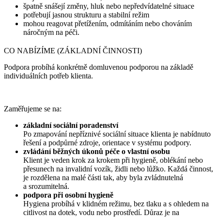
špatně snášejí změny, hluk nebo nepředvídatelné situace
potřebují jasnou strukturu a stabilní režim
mohou reagovat přetížením, odmítáním nebo chováním
náročným na péči.
CO NABÍZÍME (ZÁKLADNÍ ČINNOSTI)
Podpora probíhá konkrétně domluvenou podporou na základě
individuálních potřeb klienta.
Zaměřujeme se na:
základní sociální poradenství
Po zmapování nepříznivé sociální situace klienta je nabídnuto
řešení a podpůrné zdroje, orientace v systému podpory.
zvládání běžných úkonů péče o vlastní osobu
Klient je veden krok za krokem při hygieně, oblékání nebo
přesunech na invalidní vozík, židli nebo lůžko. Každá činnost,
je rozdělena na malé části tak, aby byla zvládnutelná
a srozumitelná.
podpora při osobní hygieně
Hygiena probíhá v klidném režimu, bez tlaku a s ohledem na
citlivost na dotek, vodu nebo prostředí. Důraz je na