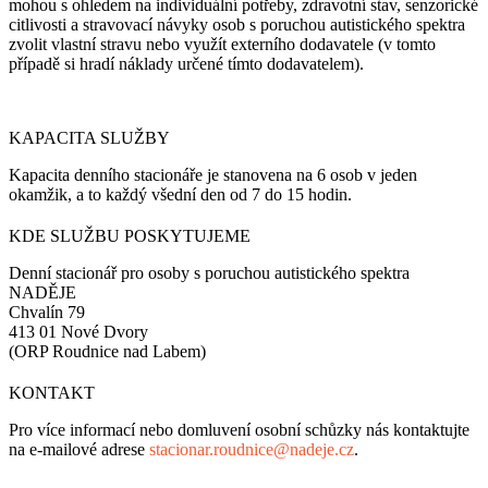
mohou s ohledem na individuální potřeby, zdravotní stav, senzorické
citlivosti a stravovací návyky osob s poruchou autistického spektra
zvolit vlastní stravu nebo využít externího dodavatele (v tomto
případě si hradí náklady určené tímto dodavatelem).
KAPACITA SLUŽBY
Kapacita denního stacionáře je stanovena na 6 osob v jeden
okamžik, a to každý všední den od 7 do 15 hodin.
KDE SLUŽBU POSKYTUJEME
Denní stacionář pro osoby s poruchou autistického spektra
NADĚJE
Chvalín 79
413 01 Nové Dvory
(ORP Roudnice nad Labem)
KONTAKT
Pro více informací nebo domluvení osobní schůzky nás kontaktujte
na e-mailové adrese
stacionar.roudnice@nadeje.cz
.