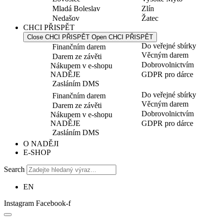
Mladá Boleslav
Zlín
Nedašov
Žatec
CHCI PŘISPĚT
Close CHCI PŘISPĚT
Open CHCI PŘISPĚT
Do veřejné sbírky
Finančním darem
Věcným darem
Darem ze závěti
Dobrovolnictvím
Nákupem v e-shopu
NADĚJE
GDPR pro dárce
Zasláním DMS
Do veřejné sbírky
Finančním darem
Věcným darem
Darem ze závěti
Dobrovolnictvím
Nákupem v e-shopu
NADĚJE
GDPR pro dárce
Zasláním DMS
O NADĚJI
E-SHOP
Search
EN
Instagram
Facebook-f