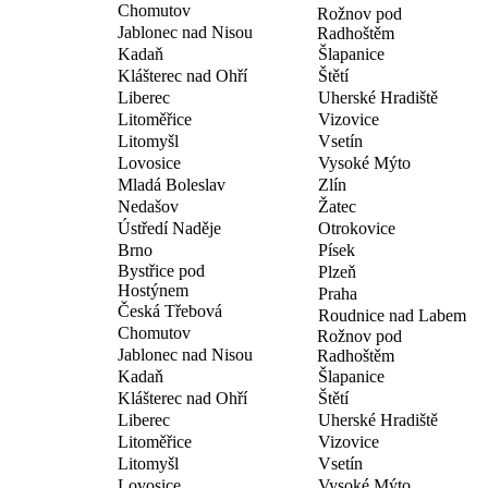
Chomutov
Rožnov pod
Jablonec nad Nisou
Radhoštěm
Kadaň
Šlapanice
Klášterec nad Ohří
Štětí
Liberec
Uherské Hradiště
Litoměřice
Vizovice
Litomyšl
Vsetín
Lovosice
Vysoké Mýto
Mladá Boleslav
Zlín
Nedašov
Žatec
Ústředí Naděje
Otrokovice
Brno
Písek
Bystřice pod
Plzeň
Hostýnem
Praha
Česká Třebová
Roudnice nad Labem
Chomutov
Rožnov pod
Jablonec nad Nisou
Radhoštěm
Kadaň
Šlapanice
Klášterec nad Ohří
Štětí
Liberec
Uherské Hradiště
Litoměřice
Vizovice
Litomyšl
Vsetín
Lovosice
Vysoké Mýto