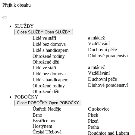
Přejít k obsahu
SLUŽBY
Close SLUŽBY
Open SLUŽBY
a mládež
Lidé ve stáří
Vzdělávání
Lidé bez domova
Duchovní péče
Lidé s handicapem
Dluhové poradenství
Ohrožené rodiny
Ohrožené děti
a mládež
Lidé ve stáří
Vzdělávání
Lidé bez domova
Duchovní péče
Lidé s handicapem
Dluhové poradenství
Ohrožené rodiny
Ohrožené děti
POBOČKY
Close POBOČKY
Open POBOČKY
Ústředí Naděje
Otrokovice
Brno
Písek
Bystřice pod
Plzeň
Hostýnem
Praha
Česká Třebová
Roudnice nad Labem