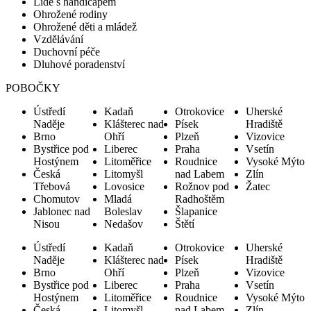
Lidé s handicapem
Ohrožené rodiny
Ohrožené děti a mládež
Vzdělávání
Duchovní péče
Dluhové poradenství
POBOČKY
Ústředí
Kadaň
Otrokovice
Uherské
Naděje
Klášterec nad
Písek
Hradiště
Brno
Ohří
Plzeň
Vizovice
Bystřice pod
Liberec
Praha
Vsetín
Hostýnem
Litoměřice
Roudnice
Vysoké Mýto
Česká
Litomyšl
nad Labem
Zlín
Třebová
Lovosice
Rožnov pod
Žatec
Chomutov
Mladá
Radhoštěm
Jablonec nad
Boleslav
Šlapanice
Nisou
Nedašov
Štětí
Ústředí
Kadaň
Otrokovice
Uherské
Naděje
Klášterec nad
Písek
Hradiště
Brno
Ohří
Plzeň
Vizovice
Bystřice pod
Liberec
Praha
Vsetín
Hostýnem
Litoměřice
Roudnice
Vysoké Mýto
Česká
Litomyšl
nad Labem
Zlín