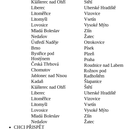
Klášterec nad Ohří
Štětí
Liberec
Uherské Hradiště
Litoměřice
Vizovice
Litomyšl
Vsetín
Lovosice
Vysoké Mýto
Mladá Boleslav
Zlín
Nedašov
Žatec
Ústředí Naděje
Otrokovice
Brno
Písek
Bystřice pod
Plzeň
Hostýnem
Praha
Česká Třebová
Roudnice nad Labem
Chomutov
Rožnov pod
Jablonec nad Nisou
Radhoštěm
Kadaň
Šlapanice
Klášterec nad Ohří
Štětí
Liberec
Uherské Hradiště
Litoměřice
Vizovice
Litomyšl
Vsetín
Lovosice
Vysoké Mýto
Mladá Boleslav
Zlín
Nedašov
Žatec
CHCI PŘISPĚT