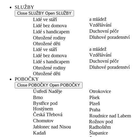
SLUŽBY
Close SLUŽBY
Open SLUŽBY
a mládež
Lidé ve stáří
Vzdělávání
Lidé bez domova
Duchovní péče
Lidé s handicapem
Dluhové poradenství
Ohrožené rodiny
Ohrožené děti
a mládež
Lidé ve stáří
Vzdělávání
Lidé bez domova
Duchovní péče
Lidé s handicapem
Dluhové poradenství
Ohrožené rodiny
Ohrožené děti
POBOČKY
Close POBOČKY
Open POBOČKY
Ústředí Naděje
Otrokovice
Brno
Písek
Bystřice pod
Plzeň
Hostýnem
Praha
Česká Třebová
Roudnice nad Labem
Chomutov
Rožnov pod
Jablonec nad Nisou
Radhoštěm
Kadaň
Šlapanice