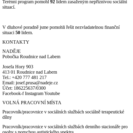
Terénní program pomohl
92
lidem zasaženým nepříznivou sociální
situací.
V dluhové poradně jsme pomohli řešit nezvladatelnou finanční
situaci
50
lidem.
KONTAKTY
NADĚJE
Pobočka Roudnice nad Labem
Josefa Hory 903
413 01 Roudnice nad Labem
Tel.: +420 777 481 217
Email: josef.prusa@nadeje.cz
Účet: 186225637/0300
Facebook-f
Instagram
Youtube
VOLNÁ PRACOVNÍ MÍSTA
Pracovník/pracovnice v sociálních službách sociálně terapeutické
dílny
Pracovník/pracovnice v sociálních službách denního stacionáře pro
osoby s poruchou autistického spektra