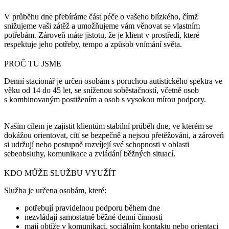
V průběhu dne přebíráme část péče o vašeho blízkého, čímž
snižujeme vaši zátěž a umožňujeme vám věnovat se vlastním
potřebám. Zároveň máte jistotu, že je klient v prostředí, které
respektuje jeho potřeby, tempo a způsob vnímání světa.
PROČ TU JSME
Denní stacionář je určen osobám s poruchou autistického spektra ve
věku od 14 do 45 let, se sníženou soběstačností, včetně osob
s kombinovaným postižením a osob s vysokou mírou podpory.
Naším cílem je zajistit klientům stabilní průběh dne, ve kterém se
dokážou orientovat, cítí se bezpečně a nejsou přetěžováni, a zároveň
si udržují nebo postupně rozvíjejí své schopnosti v oblasti
sebeobsluhy, komunikace a zvládání běžných situací.
KDO MŮŽE SLUŽBU VYUŽÍT
Služba je určena osobám, které:
potřebují pravidelnou podporu během dne
nezvládají samostatně běžné denní činnosti
mají obtíže v komunikaci, sociálním kontaktu nebo orientaci