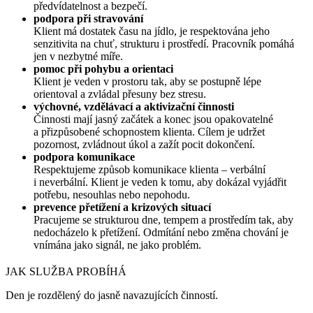
předvídatelnost a bezpečí.
podpora při stravování
Klient má dostatek času na jídlo, je respektována jeho
senzitivita na chuť, strukturu i prostředí. Pracovník pomáhá
jen v nezbytné míře.
pomoc při pohybu a orientaci
Klient je veden v prostoru tak, aby se postupně lépe
orientoval a zvládal přesuny bez stresu.
výchovné, vzdělávací a aktivizační činnosti
Činnosti mají jasný začátek a konec jsou opakovatelné
a přizpůsobené schopnostem klienta. Cílem je udržet
pozornost, zvládnout úkol a zažít pocit dokončení.
podpora komunikace
Respektujeme způsob komunikace klienta – verbální
i neverbální. Klient je veden k tomu, aby dokázal vyjádřit
potřebu, nesouhlas nebo nepohodu.
prevence přetížení a krizových situací
Pracujeme se strukturou dne, tempem a prostředím tak, aby
nedocházelo k přetížení. Odmítání nebo změna chování je
vnímána jako signál, ne jako problém.
JAK SLUŽBA PROBÍHÁ
Den je rozdělený do jasně navazujících činností.