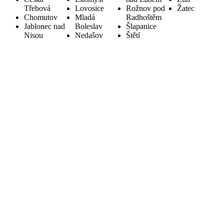
Třebová
Lovosice
Rožnov pod
Žatec
Chomutov
Mladá
Radhoštěm
Jablonec nad
Boleslav
Šlapanice
Nisou
Nedašov
Štětí