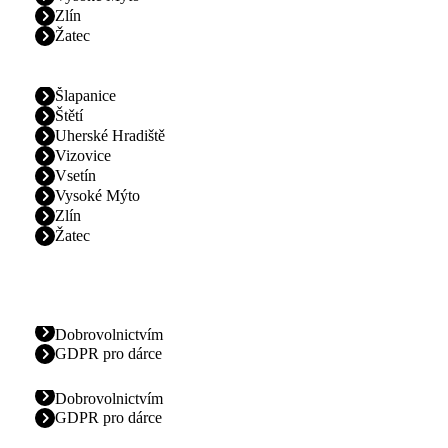
Zlín
Žatec
Šlapanice
Štětí
Uherské Hradiště
Vizovice
Vsetín
Vysoké Mýto
Zlín
Žatec
Dobrovolnictvím
GDPR pro dárce
Dobrovolnictvím
GDPR pro dárce