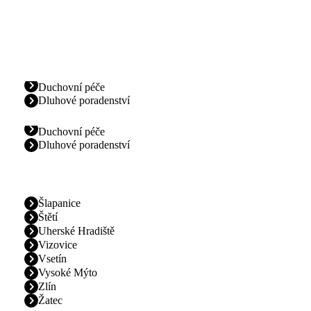
Duchovní péče
Dluhové poradenství
Duchovní péče
Dluhové poradenství
Šlapanice
Štětí
Uherské Hradiště
Vizovice
Vsetín
Vysoké Mýto
Zlín
Žatec