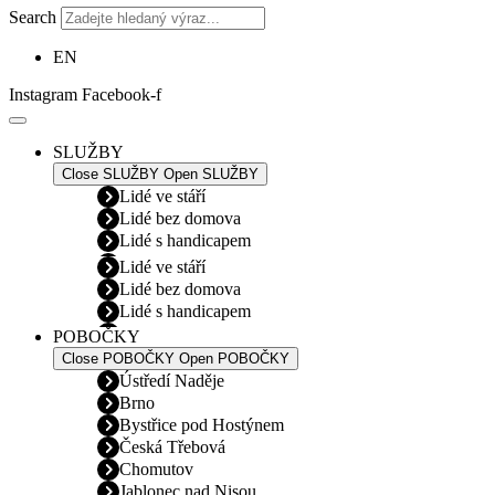
Search
EN
Instagram
Facebook-f
SLUŽBY
Close SLUŽBY
Open SLUŽBY
Lidé ve stáří
Lidé bez domova
Lidé s handicapem
Lidé ve stáří
Lidé bez domova
Lidé s handicapem
POBOČKY
Close POBOČKY
Open POBOČKY
Ústředí Naděje
Brno
Bystřice pod Hostýnem
Česká Třebová
Chomutov
Jablonec nad Nisou