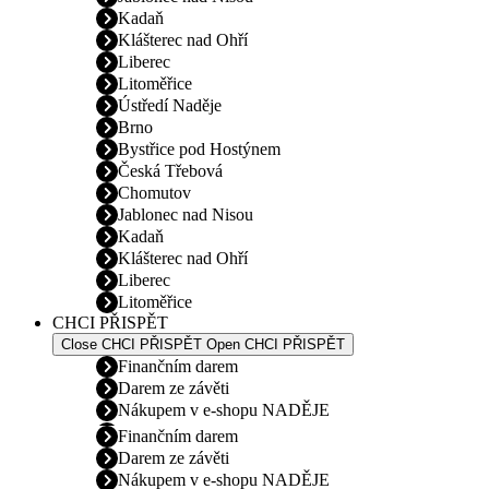
Kadaň
Klášterec nad Ohří
Liberec
Litoměřice
Ústředí Naděje
Brno
Bystřice pod Hostýnem
Česká Třebová
Chomutov
Jablonec nad Nisou
Kadaň
Klášterec nad Ohří
Liberec
Litoměřice
CHCI PŘISPĚT
Close CHCI PŘISPĚT
Open CHCI PŘISPĚT
Finančním darem
Darem ze závěti
Nákupem v e-shopu NADĚJE
Finančním darem
Darem ze závěti
Nákupem v e-shopu NADĚJE