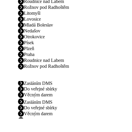
Roudnice nad Labem
Rožnov pod Radhoštěm
Litomyšl
Lovosice
Mladá Boleslav
Nedašov
Otrokovice
Písek
Plzeň
Praha
Roudnice nad Labem
Rožnov pod Radhoštěm
Zasláním DMS
Do veřejné sbírky
Věcným darem
Zasláním DMS
Do veřejné sbírky
Věcným darem