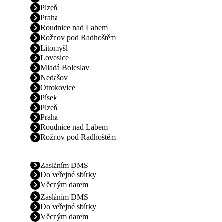
Plzeň
Praha
Roudnice nad Labem
Rožnov pod Radhoštěm
Litomyšl
Lovosice
Mladá Boleslav
Nedašov
Otrokovice
Písek
Plzeň
Praha
Roudnice nad Labem
Rožnov pod Radhoštěm
Zasláním DMS
Do veřejné sbírky
Věcným darem
Zasláním DMS
Do veřejné sbírky
Věcným darem