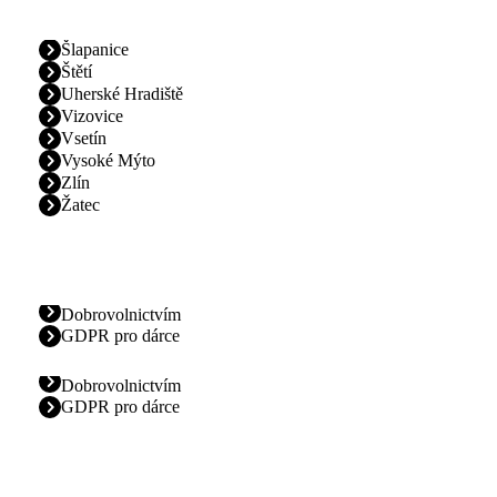
Šlapanice
Štětí
Uherské Hradiště
Vizovice
Vsetín
Vysoké Mýto
Zlín
Žatec
Dobrovolnictvím
GDPR pro dárce
Dobrovolnictvím
GDPR pro dárce