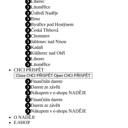
Liberec
Litoměřice
Ústředí Naděje
Brno
Bystřice pod Hostýnem
Česká Třebová
Chomutov
Jablonec nad Nisou
Kadaň
Klášterec nad Ohří
Liberec
Litoměřice
CHCI PŘISPĚT
Close CHCI PŘISPĚT
Open CHCI PŘISPĚT
Finančním darem
Darem ze závěti
Nákupem v e-shopu NADĚJE
Finančním darem
Darem ze závěti
Nákupem v e-shopu NADĚJE
O NADĚJI
E-SHOP