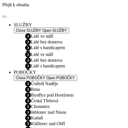
Přejít k obsahu
SLUŽBY
Close SLUŽBY
Open SLUŽBY
Lidé ve stáří
Lidé bez domova
Lidé s handicapem
Lidé ve stáří
Lidé bez domova
Lidé s handicapem
POBOČKY
Close POBOČKY
Open POBOČKY
Ústředí Naděje
Brno
Bystřice pod Hostýnem
Česká Třebová
Chomutov
Jablonec nad Nisou
Kadaň
Klášterec nad Ohří