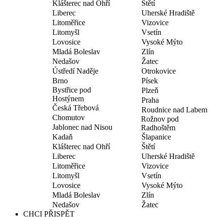
Klášterec nad Ohří
Štětí
Liberec
Uherské Hradiště
Litoměřice
Vizovice
Litomyšl
Vsetín
Lovosice
Vysoké Mýto
Mladá Boleslav
Zlín
Nedašov
Žatec
Ústředí Naděje
Otrokovice
Brno
Písek
Bystřice pod
Plzeň
Hostýnem
Praha
Česká Třebová
Roudnice nad Labem
Chomutov
Rožnov pod
Jablonec nad Nisou
Radhoštěm
Kadaň
Šlapanice
Klášterec nad Ohří
Štětí
Liberec
Uherské Hradiště
Litoměřice
Vizovice
Litomyšl
Vsetín
Lovosice
Vysoké Mýto
Mladá Boleslav
Zlín
Nedašov
Žatec
CHCI PŘISPĚT