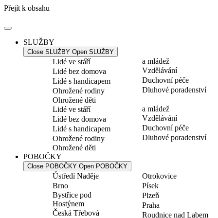
Přejít k obsahu
SLUŽBY
Close SLUŽBY
Open SLUŽBY
a mládež
Lidé ve stáří
Vzdělávání
Lidé bez domova
Duchovní péče
Lidé s handicapem
Dluhové poradenství
Ohrožené rodiny
Ohrožené děti
a mládež
Lidé ve stáří
Vzdělávání
Lidé bez domova
Duchovní péče
Lidé s handicapem
Dluhové poradenství
Ohrožené rodiny
Ohrožené děti
POBOČKY
Close POBOČKY
Open POBOČKY
Ústředí Naděje
Otrokovice
Brno
Písek
Bystřice pod
Plzeň
Hostýnem
Praha
Česká Třebová
Roudnice nad Labem