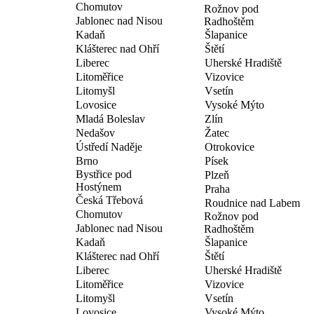
Chomutov
Rožnov pod
Jablonec nad Nisou
Radhoštěm
Kadaň
Šlapanice
Klášterec nad Ohří
Štětí
Liberec
Uherské Hradiště
Litoměřice
Vizovice
Litomyšl
Vsetín
Lovosice
Vysoké Mýto
Mladá Boleslav
Zlín
Nedašov
Žatec
Ústředí Naděje
Otrokovice
Brno
Písek
Bystřice pod
Plzeň
Hostýnem
Praha
Česká Třebová
Roudnice nad Labem
Chomutov
Rožnov pod
Jablonec nad Nisou
Radhoštěm
Kadaň
Šlapanice
Klášterec nad Ohří
Štětí
Liberec
Uherské Hradiště
Litoměřice
Vizovice
Litomyšl
Vsetín
Lovosice
Vysoké Mýto