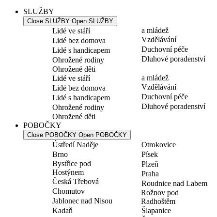
SLUŽBY
Close SLUŽBY
Open SLUŽBY
a mládež
Lidé ve stáří
Vzdělávání
Lidé bez domova
Duchovní péče
Lidé s handicapem
Dluhové poradenství
Ohrožené rodiny
Ohrožené děti
a mládež
Lidé ve stáří
Vzdělávání
Lidé bez domova
Duchovní péče
Lidé s handicapem
Dluhové poradenství
Ohrožené rodiny
Ohrožené děti
POBOČKY
Close POBOČKY
Open POBOČKY
Ústředí Naděje
Otrokovice
Brno
Písek
Bystřice pod
Plzeň
Hostýnem
Praha
Česká Třebová
Roudnice nad Labem
Chomutov
Rožnov pod
Jablonec nad Nisou
Radhoštěm
Kadaň
Šlapanice