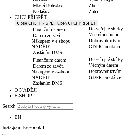
Mladá Boleslav
Zlín
Nedašov
Žatec
CHCI PŘISPĚT
Close CHCI PŘISPĚT
Open CHCI PŘISPĚT
Do veřejné sbírky
Finančním darem
Věcným darem
Darem ze závěti
Dobrovolnictvím
Nákupem v e-shopu
NADĚJE
GDPR pro dárce
Zasláním DMS
Do veřejné sbírky
Finančním darem
Věcným darem
Darem ze závěti
Dobrovolnictvím
Nákupem v e-shopu
NADĚJE
GDPR pro dárce
Zasláním DMS
O NADĚJI
E-SHOP
Search
EN
Instagram
Facebook-f