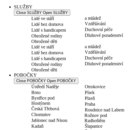
SLUŽBY
Close SLUŽBY
Open SLUŽBY
a mládež
Lidé ve stáří
Vzdělávání
Lidé bez domova
Duchovní péče
Lidé s handicapem
Dluhové poradenství
Ohrožené rodiny
Ohrožené děti
a mládež
Lidé ve stáří
Vzdělávání
Lidé bez domova
Duchovní péče
Lidé s handicapem
Dluhové poradenství
Ohrožené rodiny
Ohrožené děti
POBOČKY
Close POBOČKY
Open POBOČKY
Ústředí Naděje
Otrokovice
Brno
Písek
Bystřice pod
Plzeň
Hostýnem
Praha
Česká Třebová
Roudnice nad Labem
Chomutov
Rožnov pod
Jablonec nad Nisou
Radhoštěm
Kadaň
Šlapanice