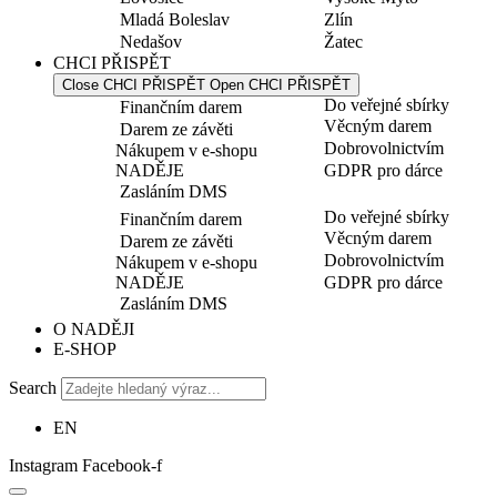
Mladá Boleslav
Zlín
Nedašov
Žatec
CHCI PŘISPĚT
Close CHCI PŘISPĚT
Open CHCI PŘISPĚT
Do veřejné sbírky
Finančním darem
Věcným darem
Darem ze závěti
Dobrovolnictvím
Nákupem v e-shopu
NADĚJE
GDPR pro dárce
Zasláním DMS
Do veřejné sbírky
Finančním darem
Věcným darem
Darem ze závěti
Dobrovolnictvím
Nákupem v e-shopu
NADĚJE
GDPR pro dárce
Zasláním DMS
O NADĚJI
E-SHOP
Search
EN
Instagram
Facebook-f