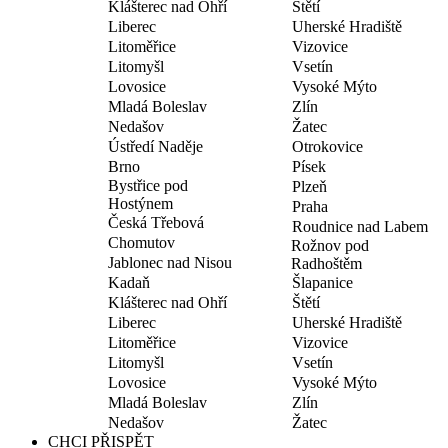
Klášterec nad Ohří
Štětí
Liberec
Uherské Hradiště
Litoměřice
Vizovice
Litomyšl
Vsetín
Lovosice
Vysoké Mýto
Mladá Boleslav
Zlín
Nedašov
Žatec
Ústředí Naděje
Otrokovice
Brno
Písek
Bystřice pod
Plzeň
Hostýnem
Praha
Česká Třebová
Roudnice nad Labem
Chomutov
Rožnov pod
Jablonec nad Nisou
Radhoštěm
Kadaň
Šlapanice
Klášterec nad Ohří
Štětí
Liberec
Uherské Hradiště
Litoměřice
Vizovice
Litomyšl
Vsetín
Lovosice
Vysoké Mýto
Mladá Boleslav
Zlín
Nedašov
Žatec
CHCI PŘISPĚT