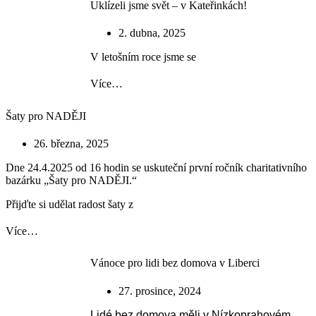
Uklízeli jsme svět – v Kateřinkách!
2. dubna, 2025
V letošním roce jsme se
Více…
Šaty pro NADĚJI
26. března, 2025
Dne 24.4.2025 od 16 hodin se uskuteční první ročník charitativního
bazárku „Šaty pro NADĚJI.“
Přijďte si udělat radost šaty z
Více…
Vánoce pro lidi bez domova v Liberci
27. prosince, 2024
Lidé bez domova měli v Nízkoprahovém