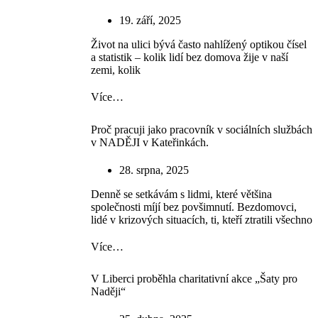
19. září, 2025
Život na ulici bývá často nahlížený optikou čísel
a statistik – kolik lidí bez domova žije v naší
zemi, kolik
Více…
Proč pracuji jako pracovník v sociálních službách
v NADĚJI v Kateřinkách.
28. srpna, 2025
Denně se setkávám s lidmi, které většina
společnosti míjí bez povšimnutí. Bezdomovci,
lidé v krizových situacích, ti, kteří ztratili všechno
Více…
V Liberci proběhla charitativní akce „Šaty pro
Naději“