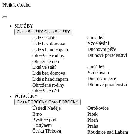
Přejít k obsahu
SLUŽBY
Close SLUŽBY
Open SLUŽBY
a mládež
Lidé ve stáří
Vzdělávání
Lidé bez domova
Duchovní péče
Lidé s handicapem
Dluhové poradenství
Ohrožené rodiny
Ohrožené děti
a mládež
Lidé ve stáří
Vzdělávání
Lidé bez domova
Duchovní péče
Lidé s handicapem
Dluhové poradenství
Ohrožené rodiny
Ohrožené děti
POBOČKY
Close POBOČKY
Open POBOČKY
Ústředí Naděje
Otrokovice
Brno
Písek
Bystřice pod
Plzeň
Hostýnem
Praha
Česká Třebová
Roudnice nad Labem