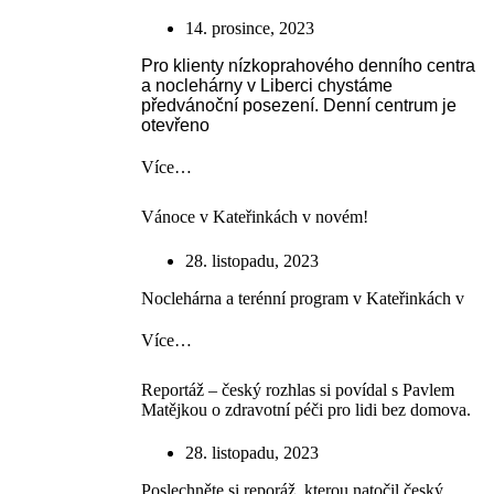
14. prosince, 2023
Pro klienty nízkoprahového denního centra
a noclehárny v Liberci chystáme
předvánoční posezení. Denní centrum je
otevřeno
Více…
Vánoce v Kateřinkách v novém!
28. listopadu, 2023
Noclehárna a terénní program v Kateřinkách v
Více…
Reportáž – český rozhlas si povídal s Pavlem
Matějkou o zdravotní péči pro lidi bez domova.
28. listopadu, 2023
Poslechněte si reporáž, kterou natočil český