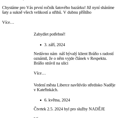
Chystáme pro Vás první ročník šatového bazárku! Již nyní sháníme
šaty a sukně všech velikostí a střihů. V dubnu příštího
Více…
Zabydlet potřebné!
3. září, 2024
Nedávno nám náš bývalý klient Bráňo s radostí
oznámil, že o něm vyjde článek v Respektu.
Bráňo strávil na ulici
Více…
Vedení města Liberce navštívilo středisko Naděje
v Kateřinkách.
6. května, 2024
Čtvrtek 2.5. 2024 byl pro služby NADĚJE