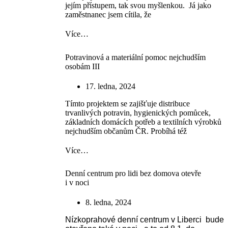
jejím přístupem, tak svou myšlenkou. Já jako
zaměstnanec jsem cítila, že
Více…
Potravinová a materiální pomoc nejchudším
osobám III
17. ledna, 2024
Tímto projektem se zajišťuje distribuce
trvanlivých potravin, hygienických pomůcek,
základních domácích potřeb a textilních výrobků
nejchudším občanům ČR. Probíhá též
Více…
Denní centrum pro lidi bez domova otevře
i v noci
8. ledna, 2024
Nízkoprahové denní centrum v Liberci bude