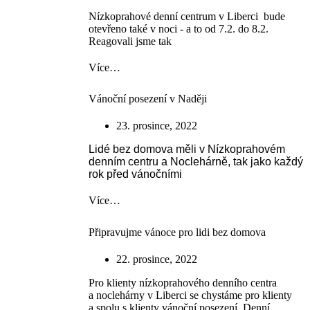
Nízkoprahové denní centrum v Liberci bude
otevřeno také v noci - a to od 7.2. do 8.2.
Reagovali jsme tak
Více…
Vánoční posezení v Naději
23. prosince, 2022
Lidé bez domova měli v Nízkoprahovém
denním centru a Noclehárně, tak jako každý
rok před vánočními
Více…
Připravujme vánoce pro lidi bez domova
22. prosince, 2022
Pro klienty nízkoprahového denního centra
a noclehárny v Liberci se chystáme pro klienty
a spolu s klienty vánoční posezení. Denní