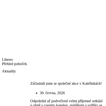
Liberec
Přehled poboček
Aktuality
Zúčastnili jsme se společné akce v Kateřinkách!
30. června, 2026
Odpolední až podvečerní velmi příjemné setkání
u ohně s country kapelou, guláškem a vuřtíky se