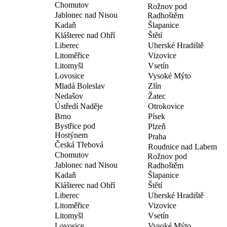
Chomutov
Rožnov pod
Jablonec nad Nisou
Radhoštěm
Kadaň
Šlapanice
Klášterec nad Ohří
Štětí
Liberec
Uherské Hradiště
Litoměřice
Vizovice
Litomyšl
Vsetín
Lovosice
Vysoké Mýto
Mladá Boleslav
Zlín
Nedašov
Žatec
Ústředí Naděje
Otrokovice
Brno
Písek
Bystřice pod
Plzeň
Hostýnem
Praha
Česká Třebová
Roudnice nad Labem
Chomutov
Rožnov pod
Jablonec nad Nisou
Radhoštěm
Kadaň
Šlapanice
Klášterec nad Ohří
Štětí
Liberec
Uherské Hradiště
Litoměřice
Vizovice
Litomyšl
Vsetín
Lovosice
Vysoké Mýto